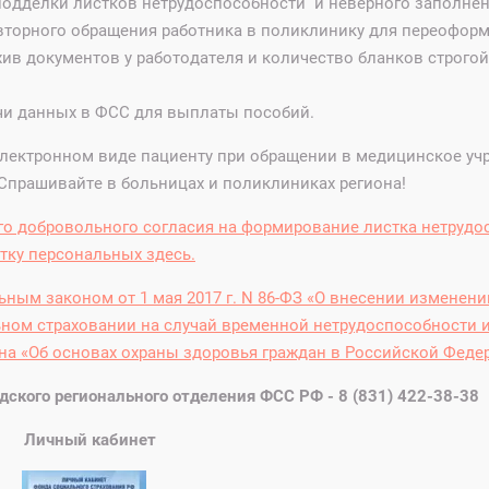
одделки листков нетрудоспособности и неверного заполнен
вторного обращения работника в поликлинику для переоформ
ив документов у работодателя и количество бланков строгой
чи данных в ФСС для выплаты пособий.
лектронном виде пациенту при обращении в медицинское уч
Спрашивайте в больницах и поликлиниках региона!
о добро
вольного согласия на формирование листка нетрудо
тку персональных здесь.
ным законом от 1 мая 2017 г. N 86-ФЗ «О внесении изменени
ном страховании на случай временной нетрудоспособности и
она «Об основах охраны здоровья граждан в Российской Феде
ского регионального отделения ФСС РФ - 8 (831) 422-38-38
ичный кабинет