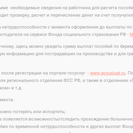
амме необходимые сведения на работника для расчета пособи
ит проверку, расчет и перечисление денег на счет получател
а нетрудоспособности с момента оформления до выплаты по 
ботодателя на сервисе Фонда социального страхования РФ -
h
ичному, здесь можно увидеть сумму выплат пособий по берем
ную информацию для пострадавших на производстве и для гра
после регистрации на портале госуслуг -
www.gosuslugi.ru
. П
е регионального отделения ФСС РФ, а также в отделениях «
ом» и т.д.
мента:
ожно потерять или испортить;
ка появляется возможностьотследить прохождение больничного
бия по временной нетрудоспособности и других выплат Фонд