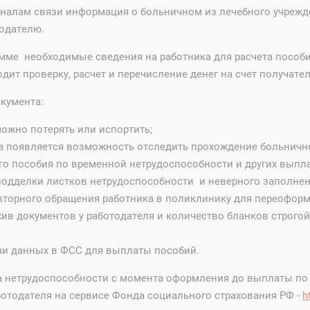
алам связи информация о больничном из лечебного учрежд
тодателю.
амме необходимые сведения на работника для расчета пособи
ит проверку, расчет и перечисление денег на счет получател
кумента:
ожно потерять или испортить;
ка появляется возможность отследить прохождение больничног
го пособия по временной нетрудоспособности и других выпл
одделки листков нетрудоспособности и неверного заполнен
вторного обращения работника в поликлинику для переоформ
ив документов у работодателя и количество бланков строгой
чи данных в ФСС для выплаты пособий.
а нетрудоспособности с момента оформления до выплаты по 
ботодателя на сервисе Фонда социального страхования РФ -
h