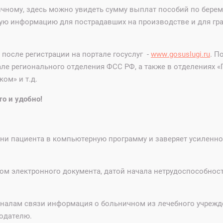
ичному, здесь можно увидеть сумму выплат пособий по берем
ную информацию для пострадавших на производстве и для гра
после регистрации на портале госуслуг -
www.gosuslugi.ru
. П
е регионального отделения ФСС РФ, а также в отделениях «
ом» и т.д.
о и удобно!
ни пациента в компьютерную программу и заверяет усилен
ом электронного документа, датой начала нетрудоспособнос
алам связи информация о больничном из лечебного учрежд
тодателю.