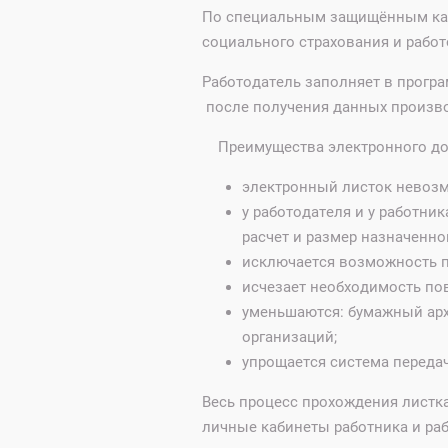
По специальным защищённым кан
социального страхования и рабо
Работодатель заполняет в прогр
после получения данных производ
Преимущества электронного до
электронный листок невозм
у работодателя и у работни
расчет и размер назначенно
исключается возможность п
исчезает необходимость по
уменьшаются: бумажный арх
организаций;
упрощается система переда
Весь процесс прохождения листк
личные кабинеты работника и ра